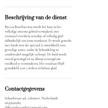
Beschrijving van de dienst
Bij een Brazilian wax wordt het haar in het
volledige intieme gebied verwijderd, met
eventueel een klein strookje of volledig glad
(afhankelijk van jouw voorkeur). Er wordt gewerkt
met harde wax die speciaal is ontwikkeld voor
gevoelige zones, zodat de behandeling zo
comfortabel mogelijk verloopt. De huid wordt
vooraf gereinigd en na afloop verzorgd om
roodheid te verminderen. Het resultaat blijft
gemiddeld 3 tot 5 weken zichtbaar glad.
Contactgegevens
Schoolstraat 9d, Aalsmeer, Netherlands
0635690984
differentfacesnikita@gmail.com