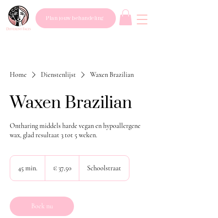
Plan jouw behandeling
Home
Dienstenlijst
Waxen Brazilian
Waxen Brazilian
Ontharing middels harde vegan en hypoallergene
wax, glad resultaat 3 tot 5 weken.
37,50
euro
45 min.
4
€ 37,50
Schoolstraat
5
m
i
n
Boek nu
.